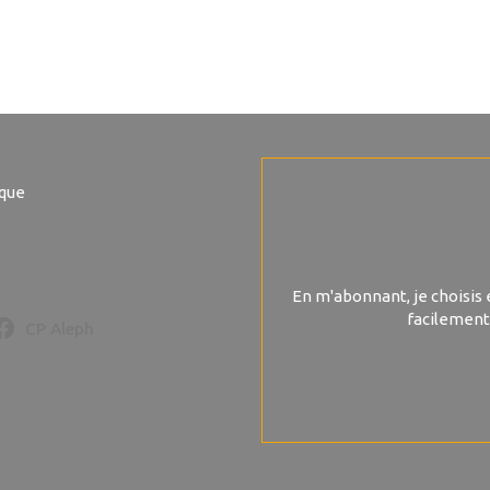
ique
En m'abonnant, je choisis 
facilement
CP Aleph