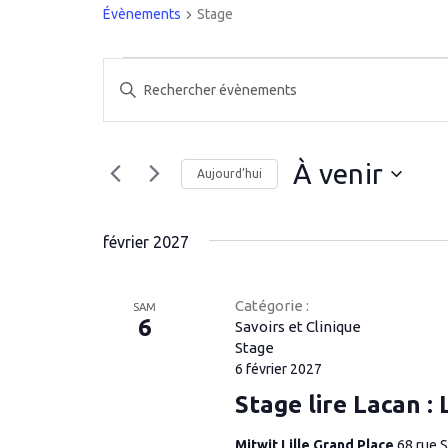
Évènements
Stage
Évènements
Recherche
Saisir
et
mot-
clé.
navigation
Rechercher
À venir
de
Évènements
Aujourd’hui
par
vues
Sélectionnez
mot-
une
Évènements
clé.
février 2027
date.
Catégorie :
SAM
6
Savoirs et Clinique
Stage
6 février 2027
Stage lire Lacan :
Mitwit Lille Grand Place
68 rue S