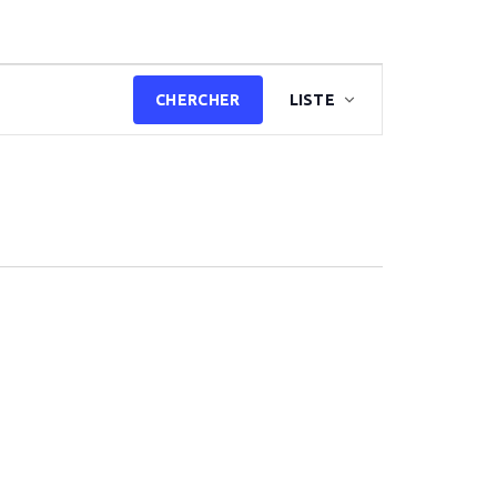
Navigation
CHERCHER
LISTE
de
vues
Évènement