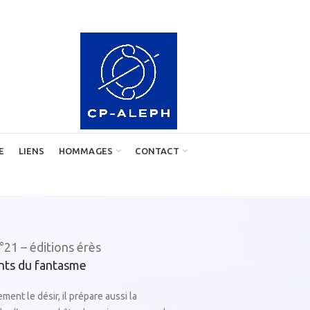
E
LIENS
HOMMAGES
CONTACT
°21 – éditions érès
nts du fantasme
ent le désir, il prépare aussi la