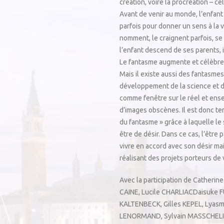
création, voire la procréation – c
Avant de venir au monde, l’enfant 
parfois pour donner un sens à la v
nomment, le craignent parfois, se l
l’enfant descend de ses parents, i
Le fantasme augmente et célèbre la
Mais il existe aussi des fantasmes
développement de la science et d
comme fenêtre sur le réel et ensev
d’images obscènes. Il est donc te
du fantasme » grâce à laquelle le
être de désir. Dans ce cas, l’êtr
vivre en accord avec son désir ma
réalisant des projets porteurs de
Avec la participation de
Catherine
CAINE
,
Lucile CHARLIAC
Daisuke 
KALTENBECK
,
Gilles KEPEL
,
Lyasm
LENORMAND
,
Sylvain MASSCHEL