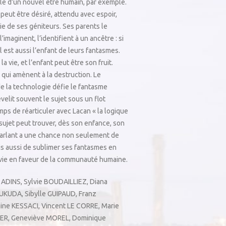
elle d’un nouvel être humain, par exemple.
peut être désiré, attendu avec espoir,
ie de ses géniteurs. Ses parents le
’imaginent, l’identifient à un ancêtre : si
l est aussi l’enfant de leurs fantasmes.
 vie, et l’enfant peut être son fruit.
 qui amènent à la destruction. Le
e la technologie défie le fantasme
elit souvent le sujet sous un flot
mps de réarticuler avec Lacan « la logique
 sujet peut trouver, dès son enfance, son
e parlant a une chance non seulement de
is aussi de sublimer ses fantasmes en
 vie en faveur de la communauté humaine.
 ADINS
,
Sylvie BOUDAILLIEZ
,
Diana
FUKUDA
,
Sibylle GUIPAUD
,
Franz
ine KESSACI
,
Vincent LE CORRE
,
Marie
IER
,
Geneviève MOREL
,
Dominique