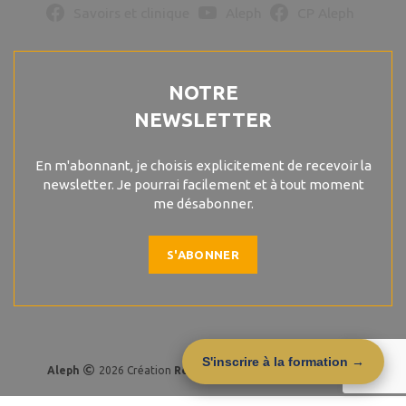
Savoirs et clinique
Aleph
CP Aleph
NOTRE
NEWSLETTER
En m'abonnant, je choisis explicitement de recevoir la
newsletter. Je pourrai facilement et à tout moment
me désabonner.
S'ABONNER
S'inscrire à la formation →
Aleph
2026 Création
R
eferencemoi
. Agence digitale Lille