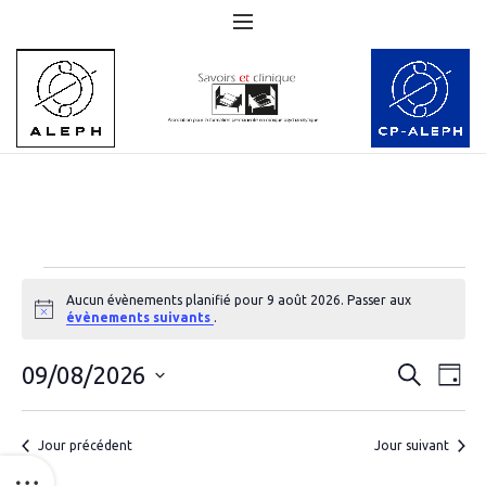
Évènements
Aucun évènements planifié pour 9 août 2026. Passer aux
Notice
évènements suivants
.
for
9
Nav
09/08/2026
Recher
RECHERC
JOU
de
Sélectionnez
et
août
une
vue
navigat
Jour précédent
Jour suivant
2026
date.
Év
de