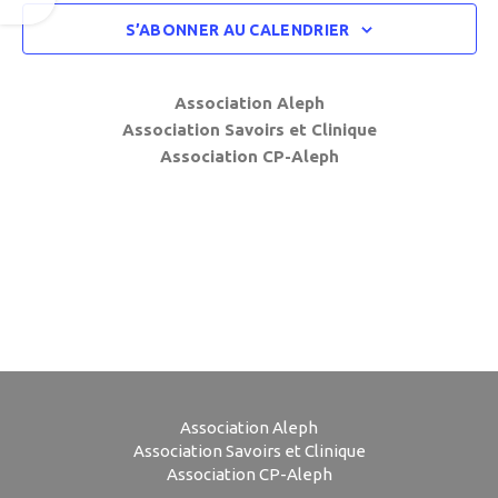
vues
S’ABONNER AU CALENDRIER
Évènem
Association Aleph
Association Savoirs et Clinique
Association CP-Aleph
Association Aleph
Association Savoirs et Clinique
Association CP-Aleph