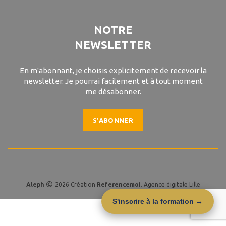
NOTRE
NEWSLETTER
En m'abonnant, je choisis explicitement de recevoir la
newsletter. Je pourrai facilement et à tout moment
me désabonner.
S'ABONNER
Aleph
2026 Création
R
eferencemoi
. Agence digitale Lille
S'inscrire à la formation →