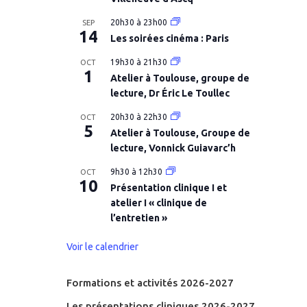
20h30
à
23h00
SEP
14
Les soirées cinéma : Paris
19h30
à
21h30
OCT
1
Atelier à Toulouse, groupe de
lecture, Dr Éric Le Toullec
20h30
à
22h30
OCT
5
Atelier à Toulouse, Groupe de
lecture, Vonnick Guiavarc’h
9h30
à
12h30
OCT
10
Présentation clinique I et
atelier I « clinique de
l’entretien »
Voir le calendrier
Formations et activités 2026-2027
Les présentations cliniques 2026-2027