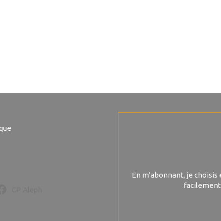
ique
En m'abonnant, je choisis 
facilement
CP Aleph