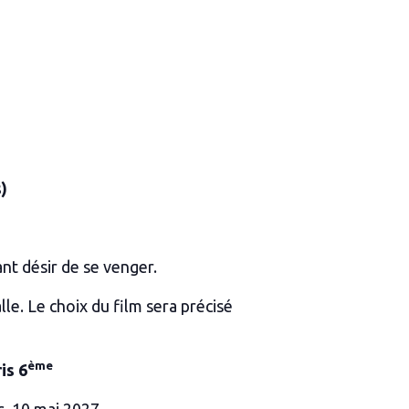
)
nt désir de se venger.
le. Le choix du film sera précisé
ème
is 6