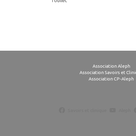
Toullec
Association Aleph
Association Savoirs et Clin
Association CP-Aleph
Savoirs et clinique
Aleph