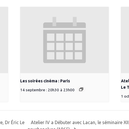
Les soirées cinéma : Paris
Atel
Le T
14 septembre : 20h30
à
23h00
1 oc
Atelier IV a Débuter avec Lacan, le séminaire XI
e, Dr Éric Le