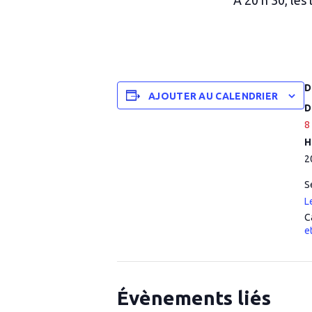
À 20 h 30, les
D
AJOUTER AU CALENDRIER
D
8
H
2
S
L
C
e
Évènements liés