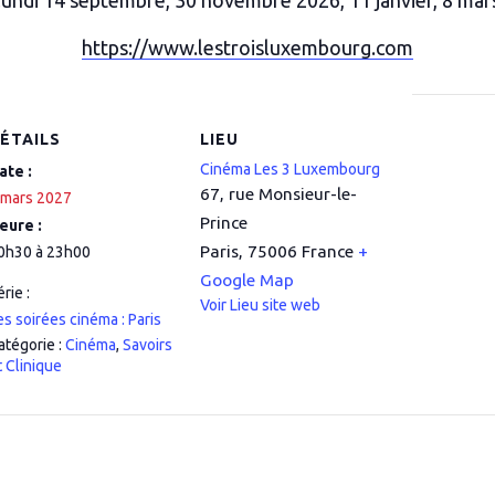
 lundi 14 septembre, 30 novembre 2026, 11 janvier, 8 mar
https://www.lestroisluxembourg.com
ÉTAILS
LIEU
Cinéma Les 3 Luxembourg
ate :
67, rue Monsieur-le-
 mars 2027
Prince
eure :
Paris
,
75006
France
+
0h30 à 23h00
Google Map
érie :
Voir Lieu site web
es soirées cinéma : Paris
atégorie :
Cinéma
,
Savoirs
t Clinique