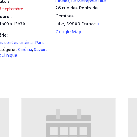
Cinéma, Le Métropole Lille
ate :
26 rue des Ponts de
3 septembre
Comines
eure :
Lille
,
59800
France
+
1h00 à 13h30
Google Map
érie :
es soirées cinéma : Paris
atégorie :
Cinéma
,
Savoirs
t Clinique