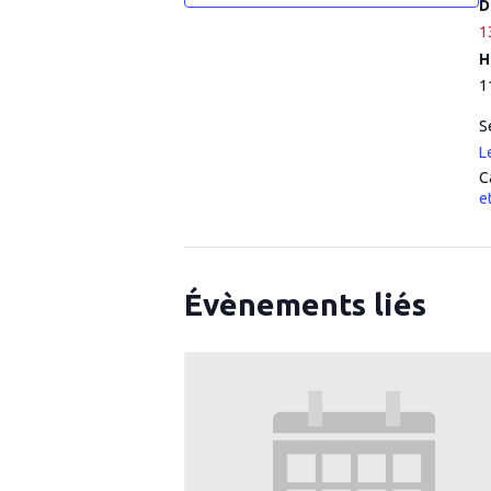
D
1
H
1
S
L
C
e
Évènements liés