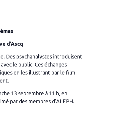
inémas
uve d’Ascq
lle. Des psychanalystes introduisent
 avec le public. Ces échanges
ues en les illustrant par le film.
ent.
anche 13 septembre à 11 h, en
a animé par des membres d’ALEPH.