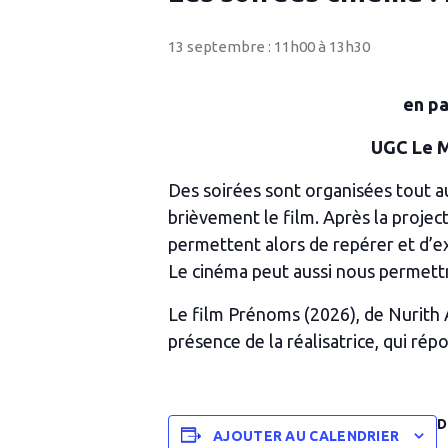
13 septembre : 11h00
à
13h30
en pa
UGC Le Mé
Des soirées sont organisées tout au
brièvement le film. Après la projec
permettent alors de repérer et d’exp
Le cinéma peut aussi nous permett
Le film
Prénoms
(2026), de Nurith 
présence de la réalisatrice, qui ré
D
AJOUTER AU CALENDRIER