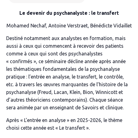
Le devenir du psychanalyste : le transfert
Mohamed Nechaf, Antoine Verstraet, Bénédicte Vidaillet
Destin
é
notamment aux analystes en formation, mais
aussi
à
ceux qui commencent à recevoir des patients
comme
à
ceux qui sont des psychanalystes
« confirmés », ce s
é
minaire d
é
cline année après ann
é
e
les th
é
matiques fondamentales de la psychanalyse
pratique : l’entr
é
e en analyse, le transfert, le contr
ô
le,
etc.
à
travers les œuvres marquantes de l’histoire de la
psychanalyse (Freud, Lacan, Klein, Bion, Winnicott et
d’autres théoriciens contemporains). Chaque s
é
ance
sera anim
é
e par un enseignant de
Savoirs et clinique
.
Après « L’entrée en analyse » en 2025-2026, le thème
choisi cette année est « Le transfert ».