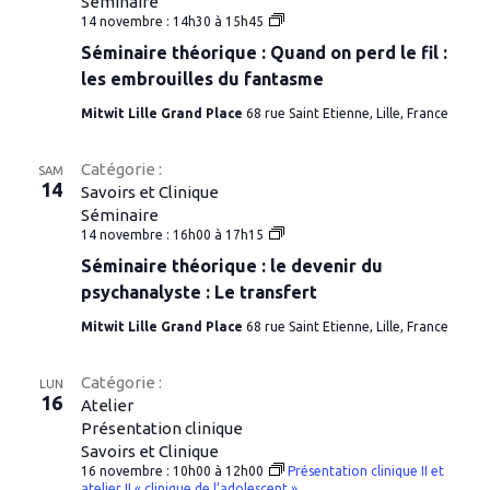
Séminaire
Séminaire
14 novembre : 14h30
à
15h45
théorique
Séminaire théorique : Quand on perd le fil :
:
la
les embrouilles du fantasme
cause
de
Mitwit Lille Grand Place
68 rue Saint Etienne, Lille, France
l’exil
Catégorie :
SAM
14
Savoirs et Clinique
Séminaire
Séminaire
14 novembre : 16h00
à
17h15
théorique
Séminaire théorique : le devenir du
:
le
psychanalyste : Le transfert
devenir
du
Mitwit Lille Grand Place
68 rue Saint Etienne, Lille, France
psychanalyste
Catégorie :
LUN
16
Atelier
Présentation clinique
Savoirs et Clinique
16 novembre : 10h00
à
12h00
Présentation clinique II et
atelier II « clinique de l’adolescent »