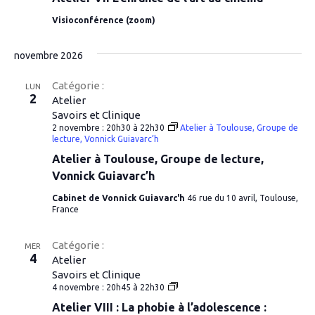
de
Visioconférence (zoom)
l’art
novembre 2026
Catégorie :
LUN
2
Atelier
Savoirs et Clinique
2 novembre : 20h30
à
22h30
Atelier à Toulouse, Groupe de
lecture, Vonnick Guiavarc’h
Atelier à Toulouse, Groupe de lecture,
Vonnick Guiavarc’h
Cabinet de Vonnick Guiavarc'h
46 rue du 10 avril, Toulouse,
France
Catégorie :
MER
4
Atelier
Savoirs et Clinique
Atelier
4 novembre : 20h45
à
22h30
VIII
Atelier VIII : La phobie à l’adolescence :
: