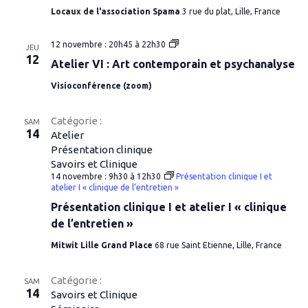
Locaux de l'association Spama
3 rue du plat, Lille, France
Atelier
12 novembre : 20h45
à
22h30
JEU
VI
12
Atelier VI : Art contemporain et psychanalyse
:
Art
Visioconférence (zoom)
contemporain
et
psychanalyse
Catégorie :
SAM
14
Atelier
Présentation clinique
Savoirs et Clinique
14 novembre : 9h30
à
12h30
Présentation clinique I et
atelier I « clinique de l’entretien »
Présentation clinique I et atelier I « clinique
de l’entretien »
Mitwit Lille Grand Place
68 rue Saint Etienne, Lille, France
Catégorie :
SAM
14
Savoirs et Clinique