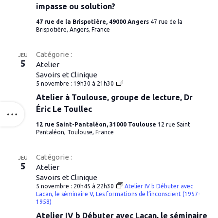
La
impasse ou solution?
phobie
à
47 rue de la Brispotière, 49000 Angers
47 rue de la
l’adolescence
Brispotière, Angers, France
:
impasse
ou
Catégorie :
JEU
solution?
5
Atelier
Savoirs et Clinique
Atelier
5 novembre : 19h30
à
21h30
à
Atelier à Toulouse, groupe de lecture, Dr
Toulouse,
groupe
Éric Le Toullec
de
lecture,
12 rue Saint-Pantaléon, 31000 Toulouse
12 rue Saint
Dr
Pantaléon, Toulouse, France
Éric
Le
Toullec
Catégorie :
JEU
5
Atelier
Savoirs et Clinique
5 novembre : 20h45
à
22h30
Atelier IV b Débuter avec
Lacan, le séminaire V, Les formations de l’inconscient (1957-
1958)
Atelier IV b Débuter avec Lacan, le séminaire