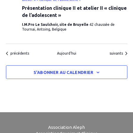
Présentation clinique II et atelier II « clinique
de l’adolescent »
I.M.Pro Le Saulchoir, site de Bruyelle
42 chaussée de
Tournai, Antoing, Belgique
Évènements
Évènements
précédents
Aujourd’hui
suivants
S’ABONNER AU CALENDRIER
Association Aleph