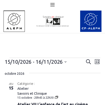
Évènements
Nav
15/10/2026
 - 
16/11/2026
Recher
RECHERC
LIST
de
Sélectionnez
et
une
octobre 2026
vue
navigat
date.
Év
Catégorie :
de
JEU
15
Atelier
vues
Savoirs et Clinique
Atelier
15 octobre : 20h45
à
22h30
Évènem
VII
Atelier VII L’enfance de l’art au cinéma
L’enfance