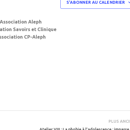
S’ABONNER AU CALENDRIER
Association Aleph
ation Savoirs et Clinique
ssociation CP-Aleph
PLUS ANCI
Atelier VIII : La phobie à l’adolescence : impasse