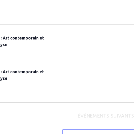
Évè
I : Art contemporain et
lyse
I : Art contemporain et
lyse
ÉVÈNEMENTS
SUIVANT