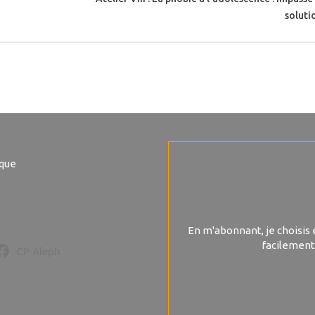
soluti
ique
En m'abonnant, je choisis 
facilement
CP Aleph