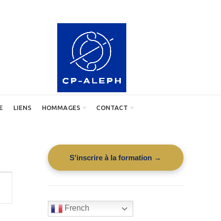
E
LIENS
HOMMAGES
CONTACT
S'inscrire à la formation →
igation
s
French