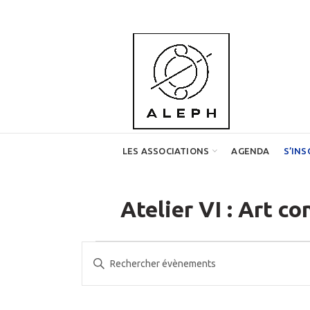
LES ASSOCIATIONS
AGENDA
S’INS
Atelier VI : Art 
Évènements
Recherche
Saisir
et
mot-
clé.
navigation
Rechercher