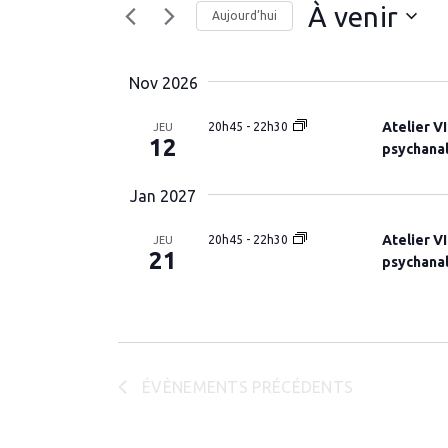
À venir
de
Évènements
Aujourd’hui
par
vues
Sélectionnez
mot-
la
Évènements
clé.
Nov 2026
date
Atelier V
20h45
-
22h30
JEU
12
psychana
Jan 2027
Atelier V
20h45
-
22h30
JEU
21
psychana
ÉVÈNEMENTS
PRÉCÉDENTS