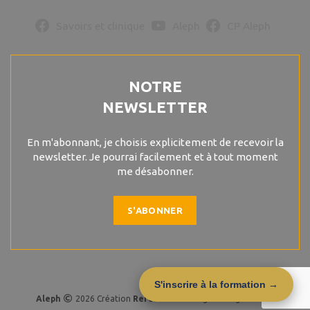
Savoirs et clinique
Aleph
CP Aleph
NOTRE
NEWSLETTER
En m'abonnant, je choisis explicitement de recevoir la
newsletter. Je pourrai facilement et à tout moment
me désabonner.
S'ABONNER
S'inscrire à la formation →
Aleph
2026 Création
R
eferencemoi
. Agence digitale Lille