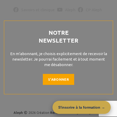
Savoirs et clinique
Aleph
CP Aleph
NOTRE
NEWSLETTER
En m'abonnant, je choisis explicitement de recevoir la
newsletter. Je pourrai facilement et à tout moment
me désabonner.
S'ABONNER
S'inscrire à la formation →
Aleph
2026 Création
R
eferencemoi
. Agence digitale Lille