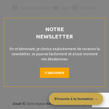
Savoirs et clinique
Aleph
CP Aleph
NOTRE
NEWSLETTER
En m'abonnant, je choisis explicitement de recevoir la
newsletter. Je pourrai facilement et à tout moment
me désabonner.
S'ABONNER
S'inscrire à la formation →
Aleph
2026 Création
R
eferencemoi
. Agence digitale Lille