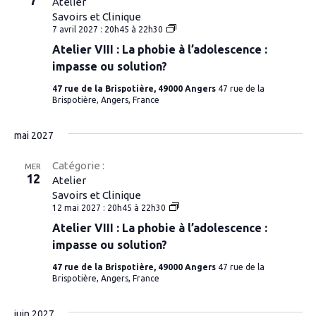
7
Atelier
Savoirs et Clinique
Atelier
7 avril 2027 : 20h45
à
22h30
VIII
Atelier VIII : La phobie à l’adolescence :
:
La
impasse ou solution?
phobie
à
47 rue de la Brispotière, 49000 Angers
47 rue de la
l’adolescence
Brispotière, Angers, France
:
impasse
ou
mai 2027
solution?
Catégorie :
MER
12
Atelier
Savoirs et Clinique
Atelier
12 mai 2027 : 20h45
à
22h30
VIII
Atelier VIII : La phobie à l’adolescence :
:
La
impasse ou solution?
phobie
à
47 rue de la Brispotière, 49000 Angers
47 rue de la
l’adolescence
Brispotière, Angers, France
:
impasse
ou
juin 2027