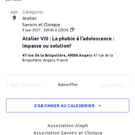
solution?
Catégorie :
MER
9
Atelier
Savoirs et Clinique
Atelier
9 juin 2027 : 20h45
à
22h30
VIII
Atelier VIII : La phobie à l’adolescence :
:
La
impasse ou solution?
phobie
à
47 rue de la Brispotière, 49000 Angers
47 rue de la
l’adolescence
Brispotière, Angers, France
:
impasse
ou
solution?
ÉVÈNEMENTS
Aujourd’hui
ÉVÈNEMENTS
PRÉCÉDENTS
SUIVANTS
S’ABONNER AU CALENDRIER
Association Aleph
Association Savoirs et Clinique