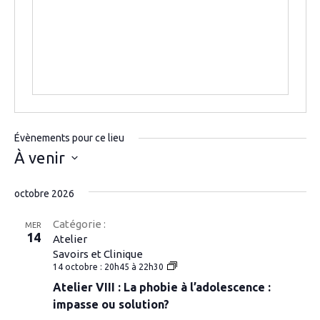
Évènements pour ce lieu
À venir
Sélectionnez
une
octobre 2026
date.
Catégorie :
MER
14
Atelier
Savoirs et Clinique
Atelier
14 octobre : 20h45
à
22h30
VIII
Atelier VIII : La phobie à l’adolescence :
:
La
impasse ou solution?
phobie