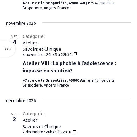
à
47 rue de la Brispotière, 49000 Angers
47 rue de la
l’adolescence
Brispotière, Angers, France
:
impasse
ou
novembre 2026
solution?
Catégorie :
MER
4
Atelier
Savoirs et Clinique
Atelier
4 novembre : 20h45
à
22h30
VIII
Atelier VIII : La phobie à l’adolescence :
:
La
impasse ou solution?
phobie
à
47 rue de la Brispotière, 49000 Angers
47 rue de la
l’adolescence
Brispotière, Angers, France
:
impasse
ou
décembre 2026
solution?
Catégorie :
MER
2
Atelier
Savoirs et Clinique
Atelier
2 décembre : 20h45
à
22h30
VIII