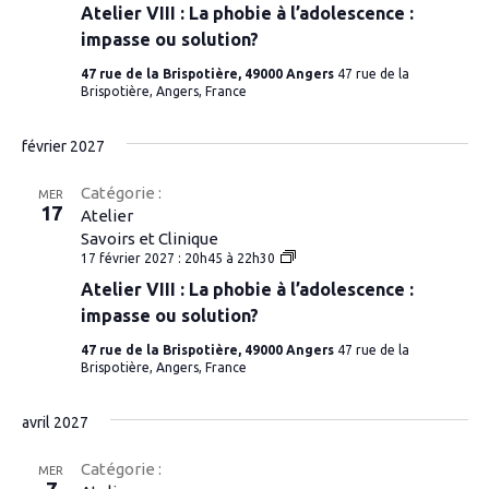
Atelier VIII : La phobie à l’adolescence :
:
La
impasse ou solution?
phobie
à
47 rue de la Brispotière, 49000 Angers
47 rue de la
l’adolescence
Brispotière, Angers, France
:
impasse
ou
février 2027
solution?
Catégorie :
MER
17
Atelier
Savoirs et Clinique
Atelier
17 février 2027 : 20h45
à
22h30
VIII
Atelier VIII : La phobie à l’adolescence :
:
La
impasse ou solution?
phobie
à
47 rue de la Brispotière, 49000 Angers
47 rue de la
l’adolescence
Brispotière, Angers, France
:
impasse
ou
avril 2027
solution?
Catégorie :
MER